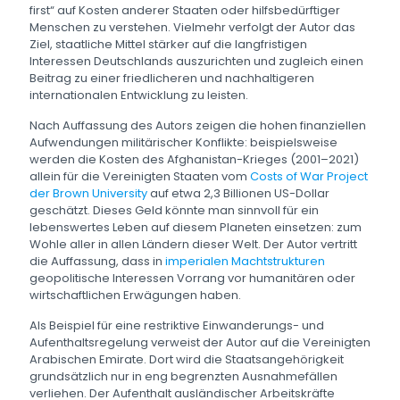
first“ auf Kosten anderer Staaten oder hilfsbedürftiger
Menschen zu verstehen. Vielmehr verfolgt der Autor das
Ziel, staatliche Mittel stärker auf die langfristigen
Interessen Deutschlands auszurichten und zugleich einen
Beitrag zu einer friedlicheren und nachhaltigeren
internationalen Entwicklung zu leisten.
Nach Auffassung des Autors zeigen die hohen finanziellen
Aufwendungen militärischer Konflikte: beispielsweise
werden die Kosten des Afghanistan-Krieges (2001–2021)
allein für die Vereinigten Staaten vom
Costs of War Project
der Brown University
auf etwa 2,3 Billionen US-Dollar
geschätzt. D
ieses Geld könnte man sinnvoll für ein
lebenswertes Leben auf diesem Planeten einsetzen: zum
Wohle aller in allen Ländern dieser Welt.
Der Autor vertritt
die Auffassung, dass in
imperialen Machtstrukturen
geopolitische Interessen Vorrang vor humanitären oder
wirtschaftlichen Erwägungen haben.
Als Beispiel für eine restriktive Einwanderungs- und
Aufenthaltsregelung verweist der Autor auf die Vereinigten
Arabischen Emirate. Dort wird die Staatsangehörigkeit
grundsätzlich nur in eng begrenzten Ausnahmefällen
verliehen. Der Aufenthalt ausländischer Arbeitskräfte