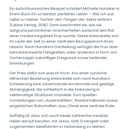
Ein aufschlussreiches Beispiel schildert Michelle Hunziker in
ihrem Buch
Ein scheinbar perfektes Leben – Wie ich aus
Liebe zu meiner Tochter den Fängen der Sekte entkam
(Lübbe Verlag, 2018). Darin beschreibt sie, wie sie
aufgrund persönlicher Unsicherheiten zunächst den Rat
einer medial begabten Frau suchte. Diese entwickelte sich
im Laufe der Zeit zu einer zentralen Bezugsperson ihres
Lebens. Nach Hunzikers Darstellung verfügte die Frau über
bemerkenswerte Fähigkeiten, unter anderem in Form von
Vorhersagen zukünftiger Ereignisse sowie heilender
Einwirkungen.
Der Preis dafür war jedoch hoch. Aus einer zunächst
hilfreichen Beziehung entwickelte sich nach Hunzikers
Schilderung eine zunehmende emotionale und geistige
Abhängigkeit, die schließlich in die Einbindung in
sektenartige Strukturen mündete. Dort spielten
Vorstellungen von „Auserwählten“, Reinkarnationen sowie
angeblichen Botschaften Jesu Christi eine zentrale Rolle.
Auffällig ist, dass sich auch heute zahlreiche mediale
Heiler darauf berufen, mit Jesus, Gott, Erzengeln oder
sogenannten Geistführern in Verbindung zu stehen.