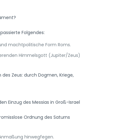
tament?
passierte Folgendes:
e und machtpolitische Form Roms.
erenden Himmelsgott (Jupiter/Zeus)
n des Zeus: durch Dogmen, Kriege,
en Einzug des Messias in Groß-Israel
romisslose Ordnung des Saturns
nd Anmaßung hinwegfegen.