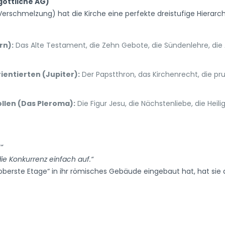
göttliche AG)
erschmelzung) hat die Kirche eine perfekte dreistufige Hierarchi
rn):
Das Alte Testament, die Zehn Gebote, die Sündenlehre, die A
rientierten (Jupiter):
Der Papstthron, das Kirchenrecht, die pru
llen (Das Pleroma):
Die Figur Jesu, die Nächstenliebe, die Hei
“
ie Konkurrenz einfach auf.“
„oberste Etage“ in ihr römisches Gebäude eingebaut hat, hat s