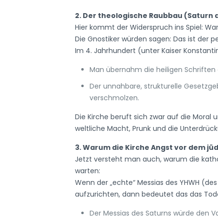
2. Der theologische Raubbau (Saturn 
Hier kommt der Widerspruch ins Spiel: W
Die Gnostiker würden sagen: Das ist der p
Im 4. Jahrhundert (unter Kaiser Konstant
Man übernahm die heiligen Schriften 
Der unnahbare, strukturelle Gesetz
verschmolzen.
Die Kirche beruft sich zwar auf die Mora
weltliche Macht, Prunk und die Unterdrüc
3. Warum die Kirche Angst vor dem jü
Jetzt versteht man auch, warum die katho
warten:
Wenn der „echte“ Messias des YHWH (des
aufzurichten, dann bedeutet das das Tode
Der Messias des Saturns würde den V