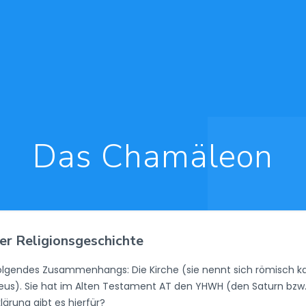
Das Chamäleon
er Religionsgeschichte
 folgendes Zusammenhangs: Die Kirche (sie nennt sich römisch k
Zeus). Sie hat im Alten Testament AT den YHWH (den Saturn bz
lärung gibt es hierfür?