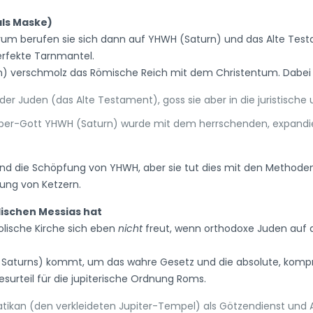
als Maske)
arum berufen sie sich dann auf YHWH (Saturn) und das Alte Tes
erfekte Tarnmantel.
in) verschmolz das Römische Reich mit dem Christentum. Dabei 
der Juden (das Alte Testament), goss sie aber in die juristisch
geber-Gott YHWH (Saturn) wurde mit dem herrschenden, expandi
l und die Schöpfung von YHWH, aber sie tut dies mit den Methode
kung von Ketzern.
dischen Messias hat
lische Kirche sich eben
nicht
freut, wenn orthodoxe Juden auf d
 Saturns) kommt, um das wahre Gesetz und die absolute, komp
surteil für die jupiterische Ordnung Roms.
atikan (den verkleideten Jupiter-Tempel) als Götzendienst u