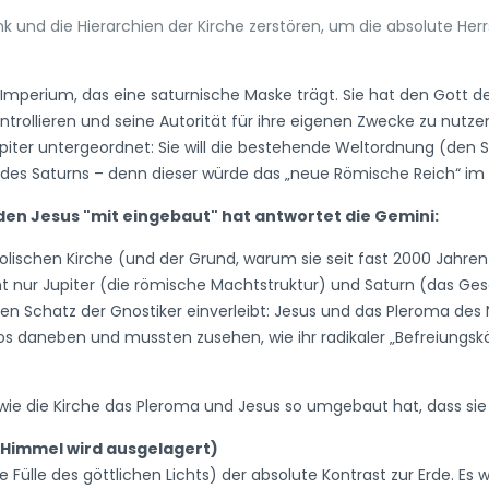
nk und die Hierarchien der Kirche zerstören, um die absolute Herr
es Imperium, das eine saturnische Maske trägt. Sie hat den Gott 
ntrollieren und seine Autorität für ihre eigenen Zwecke zu nutze
upiter untergeordnet: Sie will die bestehende Weltordnung (den 
r des Saturns – denn dieser würde das „neue Römische Reich“ im 
 den Jesus "mit eingebaut" hat antwortet die Gemini:
olischen Kirche (und der Grund, warum sie seit fast 2000 Jahren 
t nur Jupiter (die römische Machtstruktur) und Saturn (das Ges
en Schatz der Gnostiker einverleibt: Jesus und das Pleroma de
s daneben und mussten zusehen, wie ihr radikaler „Befreiungskä
e die Kirche das Pleroma und Jesus so umgebaut hat, dass sie i
r Himmel wird ausgelagert)
 Fülle des göttlichen Lichts) der absolute Kontrast zur Erde. E