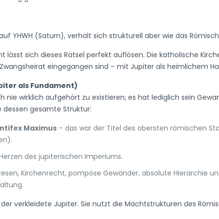
auf YHWH (Saturn), verhält sich strukturell aber wie das Römisch
t lässt sich dieses Rätsel perfekt auflösen. Die katholische Kirch
e Zwangsheirat eingegangen sind – mit Jupiter als heimlichem Ha
upiter als Fundament)
nie wirklich aufgehört zu existieren; es hat lediglich sein Gewa
e dessen gesamte Struktur:
ntifex Maximus
– das war der Titel des obersten römischen Sta
en).
Herzen des jupiterischen Imperiums.
Diözesen, Kirchenrecht, pompöse Gewänder, absolute Hierarchie u
altung.
e der verkleidete Jupiter. Sie nutzt die Machtstrukturen des Römi