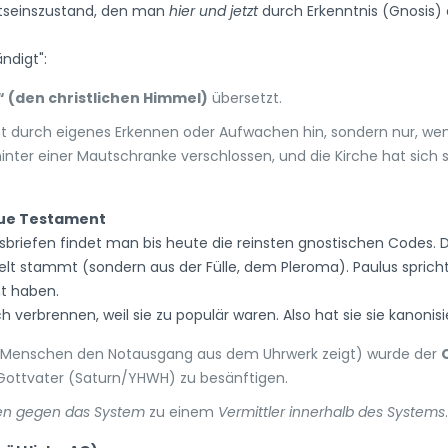
tseinszustand, den man
hier und jetzt
durch Erkenntnis (Gnosis) 
ndigt":
“ (den christlichen Himmel)
übersetzt.
 durch eigenes Erkennen oder Aufwachen hin, sondern nur, wen
ter einer Mautschranke verschlossen, und die Kirche hat sich se
eue Testament
riefen findet man bis heute die reinsten gnostischen Codes. Da
lt stammt (sondern aus der Fülle, dem Pleroma). Paulus sprich
nt haben.
h verbrennen, weil sie zu populär waren. Also hat sie sie kanonisi
 Menschen den Notausgang aus dem Uhrwerk zeigt) wurde der
Gottvater (Saturn/YHWH) zu besänftigen.
en gegen das System
zu einem
Vermittler innerhalb des Systems
.