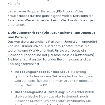
kämpften.
Jede dieser Gruppen löste das „PR-Problem“ des
Kreuzestodes auf ihre ganz eigene Weise. Man kann die
Akteure im Wesentlichen in drei große Hauptströmungen
unterteilen:
1. Die Judenchristen (Die „Grundkirche“ um Jakobus
und Petrus)
Das war die ursprüngliche Fraktion in Jerusalem, angeführt
von Jesu Bruder Jakobus und dem Apostel Petrus. Sie
waren streng YHWH-orientiert. Für sie war Jesus ein
jüdischer Prophet und der jüdische Messias (
Maschiach
).
Sie hielten strikt an der Tora, der Beschneidung und den
Speisegesetzen fest.
Ihr Lösungsansatz für das Kreuz:
Für streng
gläubige Juden war ein Gekreuzigter laut Tora „von
Gott verflucht“ (Deuteronomium 21,23). Ein absoluter
Super-GAU für die PR.
Die theologische Aufwertung:
Sie durchforsteten
die Hebräische Bibel (das Alte Testament) nach
jüdischen Mustern, um das Kreuz umzudeuten. Sie