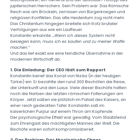
jupiterischen Herrschers. Sein Problem war: Das Römische
Reich war am Bröckeln, zerrissen von Bürgerkriegen und
religiösen Konflikten. Das alte Heidentum zog nicht mehr.
Das Christentum hingegen breitete sich trotz brutaler
Verfolgungen aus wie ein Lauffeuer.
Konstantin erkannte:
„Wenn ich dieses System nicht
besiegen kann, muss ich es kaufen und zu meiner Waffe
machen.“
Und das lief exakt wie eine feindliche Übernahme in der
modernen Wirtschaft ab:
1. Die Einladung: Der CEO lädt zum Rapport
Konstantin berief das Konzil von Nizäa (in der heutigen
Türkei) ein. Er bezahlte den rund 300 Bischöfen die Reise,
die Unterkunft und den Luxus. Viele dieser Bischöfe hatten
noch die Narben der letzten römischen Folterungen am
Körper. Jetzt saßen sie plötzlich im Palast des Kaisers, an
einer reich gedeckten Tafel. Konstantin saß im
kaiserlichen Purpur auf einem Thron am Kopfende.
Der psychologische Effekt war gewaltig: Vom Staatsfeind
zum Ehrengast des mächtigsten Mannes der Welt. Die
Bischöfe waren sofort kompromissbereit.
2. Das Problem: Das theologische Chaos