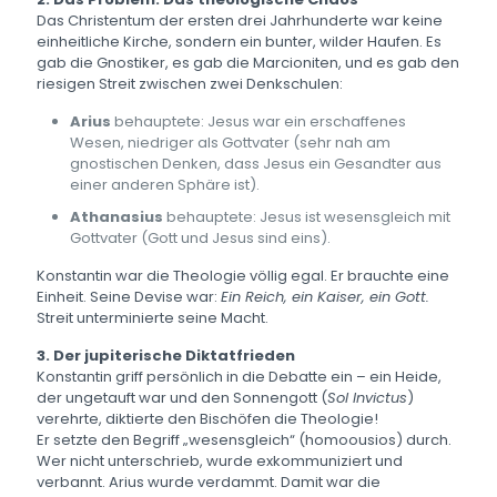
Das Christentum der ersten drei Jahrhunderte war keine
einheitliche Kirche, sondern ein bunter, wilder Haufen. Es
gab die Gnostiker, es gab die Marcioniten, und es gab den
riesigen Streit zwischen zwei Denkschulen:
Arius
behauptete: Jesus war ein erschaffenes
Wesen, niedriger als Gottvater (sehr nah am
gnostischen Denken, dass Jesus ein Gesandter aus
einer anderen Sphäre ist).
Athanasius
behauptete: Jesus ist wesensgleich mit
Gottvater (Gott und Jesus sind eins).
Konstantin war die Theologie völlig egal. Er brauchte eine
Einheit. Seine Devise war:
Ein Reich, ein Kaiser, ein Gott.
Streit unterminierte seine Macht.
3. Der jupiterische Diktatfrieden
Konstantin griff persönlich in die Debatte ein – ein Heide,
der ungetauft war und den Sonnengott (
Sol Invictus
)
verehrte, diktierte den Bischöfen die Theologie!
Er setzte den Begriff „wesensgleich“ (homoousios) durch.
Wer nicht unterschrieb, wurde exkommuniziert und
verbannt. Arius wurde verdammt. Damit war die