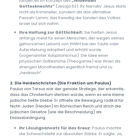
fanden es im Konzept des
„leidenden
Gottesknechts“
(Jesaja 53). Ihr Narrativ: Jesus starb
nicht als Krimineller, sondern als das ultimative
Passah-Lamm, das freiwillig die Sünden des Volkes
Israel auf sich nahm.
Ihre Haltung zur Göttlichkeit:
Sie hielten Jesus
anfangs meist für einen
Menschen
, der wegen seines
gehorsamen Lebens von YHWH bei der Taufe oder
Auferstehung adoptiert und erhöht wurde
(sogenannter
Adoptionismus
). Die Idee einer
physischen Gotteshöhe (Theogamie) war ihnen als
strengen Monotheisten eigentlich fremd und zu
„heidnisch“.
2. Die Heidenchristen (Die Fraktion um Paulus)
Paulus von Tarsus war der geniale Stratege, der erkannte,
dass das Christentum sterben würde, wenn es eine kleine
jüdische Sekte bliebe. Er öffnete die Bewegung radikal für
Nicht-Juden (Heiden) im Römischen Reich und strich die
jüdischen Gesetze (wie die Beschneidung) als
Einlassbedingung.
Ihr Lösungsansatz für das Kreuz:
Paulus machte
die Schwachstelle zur absoluten Stärke. Er sagte: Ja,