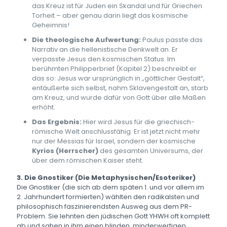
das Kreuz ist für Juden ein Skandal und für Griechen
Torheit – aber genau darin liegt das kosmische
Geheimnis!
Die theologische Aufwertung:
Paulus passte das
Narrativ an die hellenistische Denkwelt an. Er
verpasste Jesus den kosmischen Status. Im
berühmten Philipperbrief (Kapitel 2) beschreibt er
das so: Jesus war ursprünglich in „göttlicher Gestalt“,
entäußerte sich selbst, nahm Sklavengestalt an, starb
am Kreuz, und wurde dafür von Gott über alle Maßen
erhöht.
Das Ergebnis:
Hier wird Jesus für die griechisch-
römische Welt anschlussfähig. Er ist jetzt nicht mehr
nur der Messias für Israel, sondern der kosmische
Kyrios (Herrscher)
des gesamten Universums, der
über dem römischen Kaiser steht.
3. Die Gnostiker (Die Metaphysischen/Esoteriker)
Die Gnostiker (die sich ab dem späten 1. und vor allem im
2. Jahrhundert formierten) wählten den radikalsten und
philosophisch faszinierendsten Ausweg aus dem PR-
Problem. Sie lehnten den jüdischen Gott YHWH oft komplett
ab und sahen in ihm einen blinden, minderwertigen