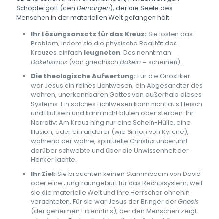
Schöpfergott (den
Demurgen
), der die Seele des
Menschen in der materiellen Welt gefangen hält.
Ihr Lösungsansatz für das Kreuz:
Sie lösten das
Problem, indem sie die physische Realität des
Kreuzes einfach
leugneten
. Das nennt man
Doketismus
(von griechisch
dokein
= scheinen).
Die theologische Aufwertung:
Für die Gnostiker
war Jesus ein reines Lichtwesen, ein Abgesandter des
wahren, unerkennbaren Gottes von außerhalb dieses
Systems. Ein solches Lichtwesen kann nicht aus Fleisch
und Blut sein und kann nicht bluten oder sterben. Ihr
Narrativ: Am Kreuz hing nur eine Schein-Hülle, eine
Illusion, oder ein anderer (wie Simon von Kyrene),
während der wahre, spirituelle Christus unberührt
darüber schwebte und über die Unwissenheit der
Henker lachte.
Ihr Ziel:
Sie brauchten keinen Stammbaum von David
oder eine Jungfraungeburt für das Rechtssystem, weil
sie die materielle Welt und ihre Herrscher ohnehin
verachteten. Für sie war Jesus der Bringer der
Gnosis
(der geheimen Erkenntnis), der den Menschen zeigt,