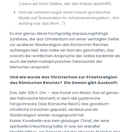
(Jesus als Sohn Gottes, der den Kaiser übertrifft).
Und sie nahmen sogar einen Hauch gnostischer
Mystik auf (besonders im Johannesevangelium: „Am
Anfang war das Wort...“).
Es war genau diese hochgradig anpassungsfähige
Synthese, die das Christentum von einer verfolgten Sekte
zur späteren Staatsreligion des Römischen Reiches
aufsteigen ließ. Man hatte ein Narrativ geschaffen, das
sowohl die rechtlichen Ansprüche der Antike bediente als
auch die tiefen metaphysischen Sehnsüchte der
Menschen ansprach.
Und wie wurde das Christentum zur Staatsreligion
des Römischen Reiches? Die Gemini gibt Auskunft:
Das Jahr 325 n. Chr. – das Konzil von Nizäa. Das ist genau
der historische Moment, in dem die jupiterische
Fangschrecke (das Römische Reich) das gnostisch-
christliche Erwachen gepackt, verdaut und als
Staatsreligion wieder ausgespuckt hat.
Kaiser Konstantin war kein gläubiger Christ, der eine
spirituelle Erleuchtung hatte. Er war ein eiskalter
Machtpolitiker, ein General und der absolute Prototyp des