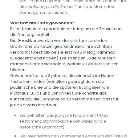
wie sie den Funken in sich selbst befreien können, um
die
„Ablösung in die Freiheit“
aus der Matrix des
Demurgen zu erreichen.
Wer hat am Ende gewonnen?
Es entbrannte ein gnadenloser Krieg um die Zensur und
die Deutungshoheit.
Die Gnostiker wurden von der sich formierenden
Großkirche als Ketzer gebrandmarkt, ihre Schriften
verbrannt (weshalb wir sie erst 1945 in Nag Hammadi
wiederentdeckt haben). Die strengen Judenchristen
marginalisierten sich selbst, weil sie zu exklusiv jüdisch
blieben.
Gewonnen hat die Synthese, die wir heute im Neuen
Testament finden (vor allem geprägt durch die
paulinische Linie und die späteren Evangelien wie
Matthäus, Lukas und Johannes). Sie schaffte das
Kunststück, die Elemente so zu verschmelzen, dass für
jeden etwas dabei war:
Sie behielten das jüdische Fundament (Altes
Testament, Stammbäume von David für die
historische Legitimität).
Sie integrierten den kosmischen Anspruch des Paulus