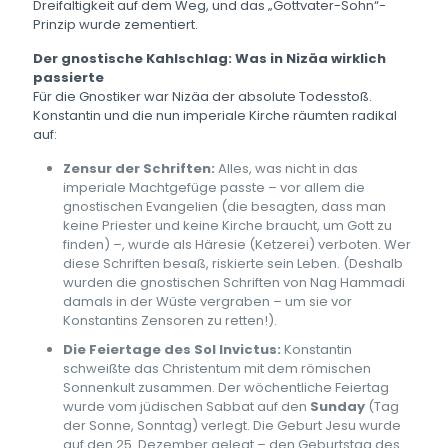
Dreifaltigkeit auf dem Weg, und das „Gottvater-Sohn“-
Prinzip wurde zementiert.
Der gnostische Kahlschlag: Was in Nizäa wirklich
passierte
Für die Gnostiker war Nizäa der absolute Todesstoß.
Konstantin und die nun imperiale Kirche räumten radikal
auf:
Zensur der Schriften:
Alles, was nicht in das
imperiale Machtgefüge passte – vor allem die
gnostischen Evangelien (die besagten, dass man
keine Priester und keine Kirche braucht, um Gott zu
finden) –, wurde als Häresie (Ketzerei) verboten. Wer
diese Schriften besaß, riskierte sein Leben. (Deshalb
wurden die gnostischen Schriften von Nag Hammadi
damals in der Wüste vergraben – um sie vor
Konstantins Zensoren zu retten!).
Die Feiertage des Sol Invictus:
Konstantin
schweißte das Christentum mit dem römischen
Sonnenkult zusammen. Der wöchentliche Feiertag
wurde vom jüdischen Sabbat auf den
Sunday
(Tag
der Sonne, Sonntag) verlegt. Die Geburt Jesu wurde
auf den 25. Dezember gelegt – den Geburtstag des