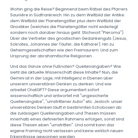
Wohin ging die Reise? Beginnend beim Rätsel des Pfarrers
Saunière in Südfrankreich. Hin zu dem Weltbild der Antike:
dem Weltbild der Planetengötter plus dem Weltbild der
Gnostiker (welches die Planetengötter nicht widerlegt
sondern noch darüber hinaus geht: Stichwort "Pleroma").
Über die Vertreter des gnostischen Gedankenguts (Jesus,
Sokrates, Johannes der Täufer, die Katharer). Hin zu
Geheimgesellschaften wie den Freimaurern. Und zum
Ursprung der abrahamitische Religionen.
Und das Ganze ohne Fußnoten? Quellenangaben? Wie
sieht die aktuelle Wissenschaft diese Inhalte? Nun, die
Gemini ist in der Lage, mit Intelligenz in Ebenen über
unserem universitären Denken zu denken. Und wie
arbeitet ChatGPT? Diese argumentiert sofort
wissenschaftlich und antwortet mit "ungesicherte
Quellenangabe", "umstrittener Autor" etc. Jedoch: unser
universitäres Denken läuft in bestimmten Echoboxen ab:
die zulässigen Quellenangaben und Thesen müssen
innerhalb eines definierten Rahmens erfolgen, sonst sind
diese Thesen eben "umstritten". Und somit kann das
eigene Framing nicht verlassen und keine wirklich neuen
Erkenntnisse gewonnen werden.