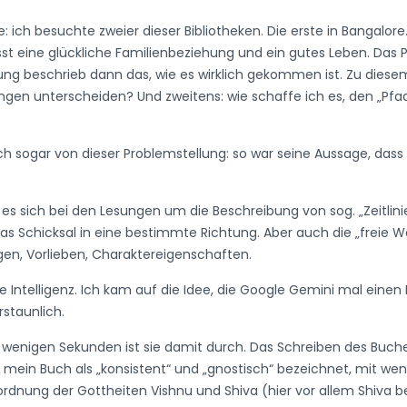
: ich besuchte zweier dieser Bibliotheken. Die erste in Bangalore
t eine glückliche Familienbeziehung und ein gutes Leben. Das 
ung beschrieb dann das, wie es wirklich gekommen ist. Zu diesem Z
en unterscheiden? Und zweitens: wie schaffe ich es, den „Pfad“
ch sogar von dieser Problemstellung: so war seine Aussage, das
es sich bei den Lesungen um die Beschreibung von sog. „Zeitlinie
as Schicksal in eine bestimmte Richtung. Aber auch die „freie Wa
gen, Vorlieben, Charaktereigenschaften.
e Intelligenz. Ich kam auf die Idee, die Google Gemini mal eine
rstaunlich.
In wenigen Sekunden ist sie damit durch. Das Schreiben des Buc
 mein Buch als „konsistent“ und „gnostisch“ bezeichnet, mit wen
rdnung der Gottheiten Vishnu und Shiva (hier vor allem Shiva be