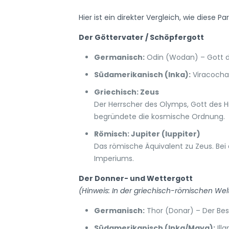
Hier ist ein direkter Vergleich, wie diese P
Der Göttervater / Schöpfergott
Germanisch:
Odin (Wodan) – Gott de
Südamerikanisch (Inka):
Viracocha
Griechisch: Zeus
Der Herrscher des Olymps, Gott des H
begründete die kosmische Ordnung.
Römisch: Jupiter (Iuppiter)
Das römische Äquivalent zu Zeus. Bei 
Imperiums.
Der Donner- und Wettergott
(Hinweis: In der griechisch-römischen Wel
Germanisch:
Thor (Donar) – Der B
Südamerikanisch (Inka/Maya):
Ill