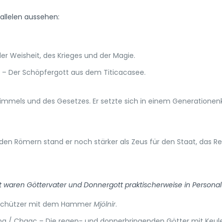
arallelen aussehen:
r Weisheit, des Krieges und der Magie.
 – Der Schöpfergott aus dem Titicacasee.
immels und des Gesetzes. Er setzte sich in einem Generationen
den Römern stand er noch stärker als Zeus für den Staat, das R
t waren Göttervater und Donnergott praktischerweise in Personal
eschützer mit dem Hammer
Mjölnir
.
apa / Chaac – Die regen- und donnerbringenden Götter mit Keule