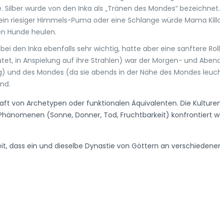
 Silber wurde von den Inka als „Tränen des Mondes“ bezeichnet. E
, ein riesiger Himmels-Puma oder eine Schlange würde Mama Killa
n Hunde heulen.
ei den Inka ebenfalls sehr wichtig, hatte aber eine sanftere Rol
et, in Anspielung auf ihre Strahlen) war der Morgen- und Abendst
g) und des Mondes (da sie abends in der Nähe des Mondes leuch
nd.
haft von Archetypen oder funktionalen Äquivalenten. Die Kulturen
hänomenen (Sonne, Donner, Tod, Fruchtbarkeit) konfrontiert ware
keit, dass ein und dieselbe Dynastie von Göttern an verschiede