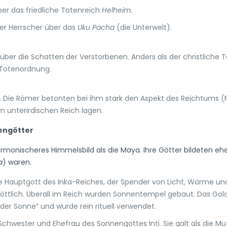
ber das friedliche Totenreich
Helheim
.
er Herrscher über das
Uku Pacha
(die Unterwelt).
über die Schatten der Verstorbenen. Anders als der christliche T
r Totenordnung.
. Die Römer betonten bei ihm stark den Aspekt des Reichtums (Pl
em unterirdischen Reich lagen.
tengötter
rmonischeres Himmelsbild als die Maya. Ihre Götter bildeten eher
a
) waren.
te Hauptgott des Inka-Reiches, der Spender von Licht, Wärme und 
göttlich. Überall im Reich wurden Sonnentempel gebaut. Das Gold d
der Sonne“ und wurde rein rituell verwendet.
Schwester und Ehefrau des Sonnengottes Inti. Sie galt als die Mu